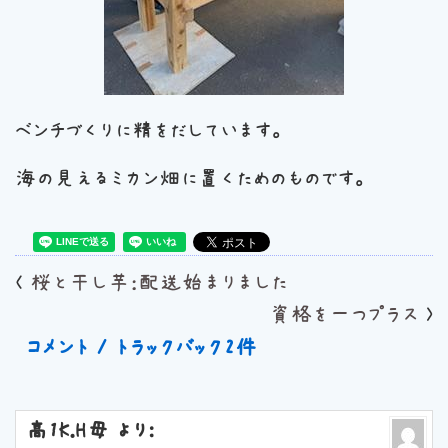
ベンチづくりに精をだしています。
海の見えるミカン畑に置くためのものです。
<
桜と干し芋：配送始まりました
資格を一つプラス
>
コメント / トラックバック2件
高1K.H母
より: