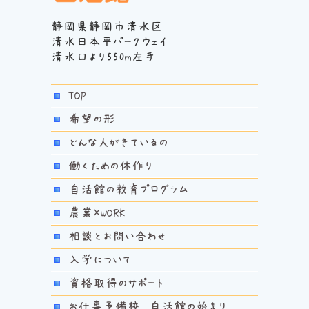
静岡県静岡市清水区
清水日本平パークウェイ
清水口より550m左手
TOP
希望の形
どんな人がきているの
働くための体作り
自活館の教育プログラム
農業×WORK
相談とお問い合わせ
入学について
資格取得のサポート
お仕事予備校 自活館の始まり